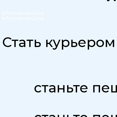
в Ростове-на-Дону
в Ростове-на-Дону
Доход до 354 000 ₽ в месяц
Стать курьером
● Ежедневный и беспроцентный вывод денежных средс
● Официальные партнеры Сбермаркет и Купер
станьте п