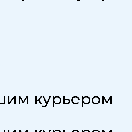
тв
ешим курьером